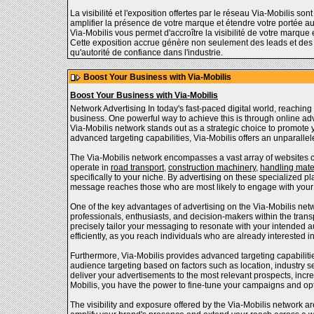
La visibilité et l'exposition offertes par le réseau Via-Mobilis 
amplifier la présence de votre marque et étendre votre portée au
Via-Mobilis vous permet d'accroître la visibilité de votre marque 
Cette exposition accrue génère non seulement des leads et des 
qu'autorité de confiance dans l'industrie.
Boost Your Business with Via-Mobilis
Boost Your Business with Via-Mobilis
Network Advertising In today's fast-paced digital world, reaching y
business. One powerful way to achieve this is through online ad
Via-Mobilis network stands out as a strategic choice to promote y
advanced targeting capabilities, Via-Mobilis offers an unparallel
The Via-Mobilis network encompasses a vast array of websites cat
operate in
road transport
,
construction machinery
,
handling mate
specifically to your niche. By advertising on these specialized pl
message reaches those who are most likely to engage with your 
One of the key advantages of advertising on the Via-Mobilis netwo
professionals, enthusiasts, and decision-makers within the trans
precisely tailor your messaging to resonate with your intended 
efficiently, as you reach individuals who are already interested i
Furthermore, Via-Mobilis provides advanced targeting capabiliti
audience targeting based on factors such as location, industry se
deliver your advertisements to the most relevant prospects, incre
Mobilis, you have the power to fine-tune your campaigns and op
The visibility and exposure offered by the Via-Mobilis network a