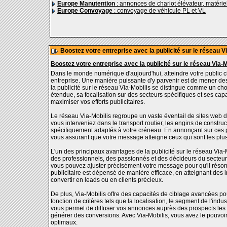
Europe Manutention
: annonces de chariot élévateur, matéri
Europe Convoyage
: convoyage de véhicule PL et VL
Boostez votre entreprise avec la publicité sur le réseau Vi
Boostez votre entreprise avec la publicité sur le réseau Via-M
Dans le monde numérique d'aujourd'hui, atteindre votre public cib
entreprise. Une manière puissante d'y parvenir est de mener de
la publicité sur le réseau Via-Mobilis se distingue comme un ch
étendue, sa focalisation sur des secteurs spécifiques et ses cap
maximiser vos efforts publicitaires.
Le réseau Via-Mobilis regroupe un vaste éventail de sites web déd
vous interveniez dans le transport routier, les engins de const
spécifiquement adaptés à votre créneau. En annonçant sur ces pl
vous assurant que votre message atteigne ceux qui sont les plus
L'un des principaux avantages de la publicité sur le réseau Via-M
des professionnels, des passionnés et des décideurs du secteur 
vous pouvez ajuster précisément votre message pour qu'il résonn
publicitaire est dépensé de manière efficace, en atteignant des i
convertir en leads ou en clients précieux.
De plus, Via-Mobilis offre des capacités de ciblage avancées po
fonction de critères tels que la localisation, le segment de l'ind
vous permet de diffuser vos annonces auprès des prospects les p
générer des conversions. Avec Via-Mobilis, vous avez le pouvoir
optimaux.